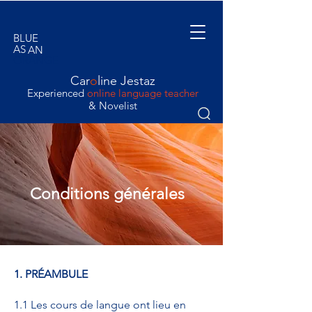
BLUE
AS
AN
ORANGE
Car
o
line Jestaz
Experienced
online language teacher
& Novelist
Conditions générales
1. PRÉAMBULE
1.1 Les cours de langue ont lieu en